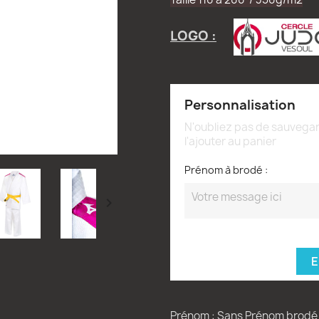
LOGO :
Personnalisation
N'oubliez pas de sauvegar
l'ajouter au panier
Prénom à brodé :

E
Prénom : Sans Prénom brodé