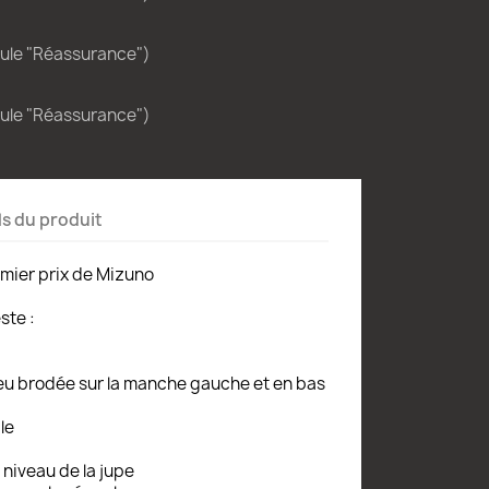
dule "Réassurance")
dule "Réassurance")
ls du produit
emier prix de Mizuno
ste :
eu brodée sur la manche gauche et en bas
le
 niveau de la jupe