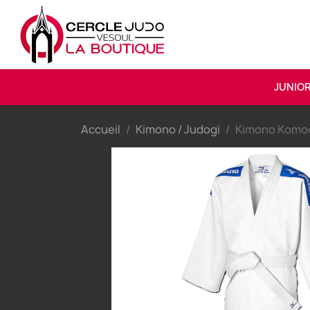
JUNIO
Accueil
Kimono / Judogi
Kimono Komod