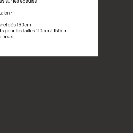
s sur les épaules
alon :
nnel dès 160cm
ts pour les tailles 110cm à 150cm
genoux