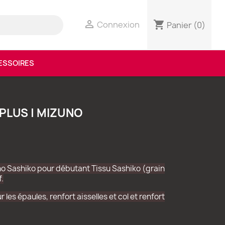

shopping_cart
Connexion
Panier
(0)
ESSOIRES
LUS | MIZUNO
no Sashiko pour débutant Tissu Sashiko (grain
f.
les épaules, renfort aisselles et col et renfort