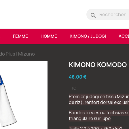
search
R
FEMME
HOMME
KIMONO / JUDOGI
ACC
o Plus | Mizuno
KIMONO KOMODO P
48,00 €
TTC
Premier judogi en tissu Mizu
de riz), renfort dorsal exclusi
Bandes bleues ou fuchsias sur 
triangulaire sur jupe
Taille 110 à 200 / 350g/m2