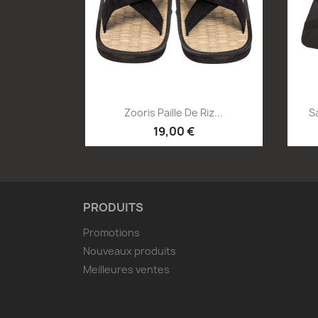
Aperçu rapide

Zooris Paille De Riz...
S
19,00 €
PRODUITS
Promotions
Nouveaux produits
Meilleures ventes