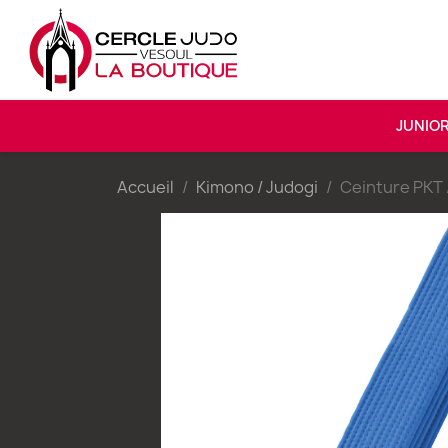
JUNIO
Accueil
Kimono / Judogi
Ceinture PKT 