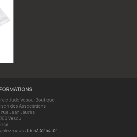
NFORMATIONS
rcle Judo Vesoul Boutique
ison des Associations
, rue Jean Jaurès
000 Vesoul
ance
pelez-nous :
06 63 42 54 32