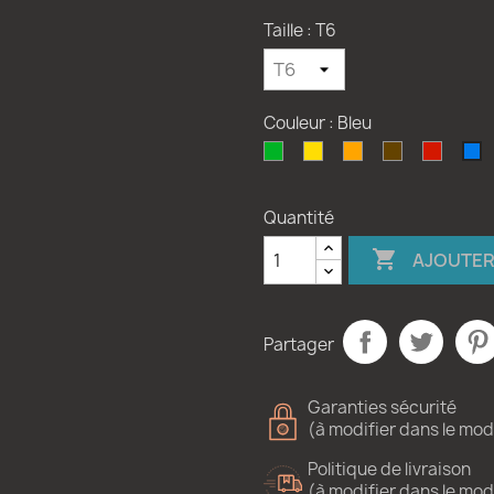
Taille : T6
Couleur : Bleu
Vert
Jaune
Orange
Marron
Rouge
B
Quantité

AJOUTER
Partager
Garanties sécurité
(à modifier dans le mo
Politique de livraison
(à modifier dans le mo