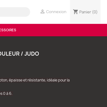

shopping_cart
Connexion
Panier
(0)
ESSOIRES
OULEUR / JUDO
on, épaisse et résistante, idéale pour la
es 0 à 6.