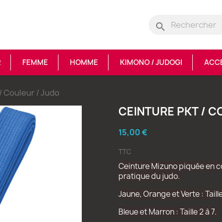
search
R
FEMME
HOMME
KIMONO / JUDOGI
ACC
/ Couleur / Judo
CEINTURE PKT / C
15,00 €
TTC
Ceinture Mizuno piquée en cot
pratique du judo.
Jaune, Orange et Verte : Taill
Bleue et Marron : Taille 2 à 7.