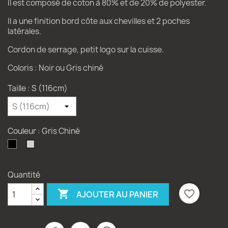
Il est composé de coton à 80% et de 20% de polyester.
Il a une finition bord côte aux chevilles et 2 poches
latérales.
Cordon de serrage, petit logo sur la cuisse.
Coloris : Noir ou Gris chiné
Taille : S (116cm)
Couleur : Gris Chiné
noir
Gris
Chiné
Quantité

favorite_border
AJOUTER AU PANIER