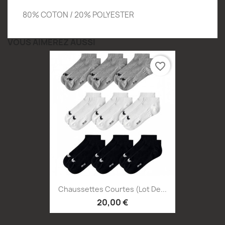
80% COTON / 20% POLYESTER
VOUS AIMEREZ AUSSI
favorite_border
Chaussettes Courtes (lot De...
20,00 €