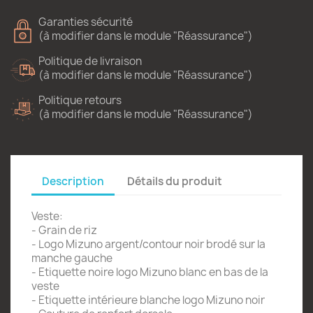
Garanties sécurité
(à modifier dans le module "Réassurance")
Politique de livraison
(à modifier dans le module "Réassurance")
Politique retours
(à modifier dans le module "Réassurance")
Description
Détails du produit
Veste:
- Grain de riz
- Logo Mizuno argent/contour noir brodé sur la
manche gauche
- Etiquette noire logo Mizuno blanc en bas de la
veste
- Etiquette intérieure blanche logo Mizuno noir