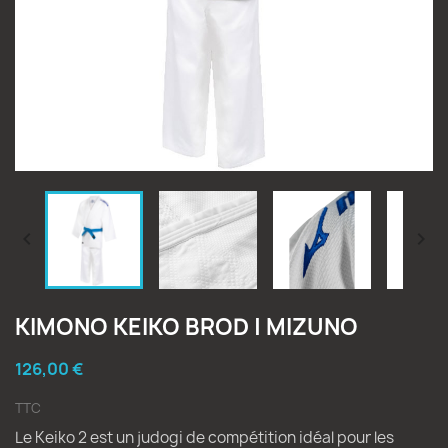


KIMONO KEIKO BROD | MIZUNO
126,00 €
TTC
Le Keiko 2 est un judogi de compétition idéal pour les