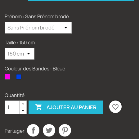
Prénom : Sans Prénom brodé
Taille : 150 cm
Couleur des Bandes : Bleue
Fuchsia
Bleue
Quantité

favorite_border
AJOUTER AU PANIER
Partager