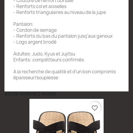
- Couture de renfort dorsale
- Renforts col et aisselles
- Renforts triangulaires au niveau de la jupe
Pantalon:
- Cordon de serrage
- Renforts du bas du pantalon jusq'aux genoux
- Logo argent brodé
Adultes: Judo, Kyus et Jujitsu
Enfants: compétiteurs confirmés
A la recherche de qualité et d'un bon compromis
épaisseur/souplesse
VOUS AIMEREZ AUSSI
favorite_border