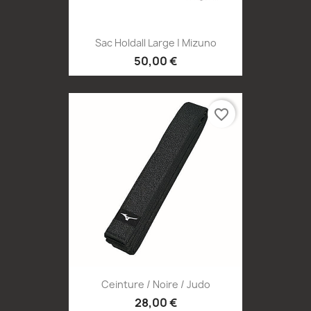
Sac Holdall Large | Mizuno
50,00 €
favorite_border
Ceinture / Noire / Judo
28,00 €