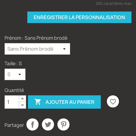
250 caractères max
ENREGISTRER LA PERSONNALISATION
Prénom : Sans Prénom brodé
Taille : S
Quantité

favorite_border
AJOUTER AU PANIER
Partager