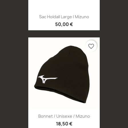
Sac Holdall Large | Mizuno
50,00 €
favorite_border
Bonnet / Unisexe / Mizuno
18,50 €