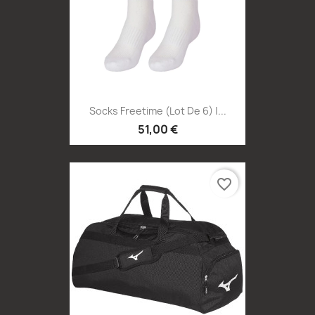
Socks Freetime (lot De 6) |...
51,00 €
favorite_border